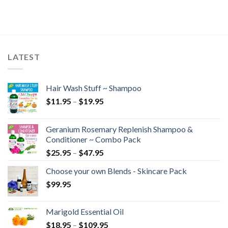
LATEST
Hair Wash Stuff ~ Shampoo
$
11.95
–
$
19.95
Geranium Rosemary Replenish Shampoo &
Conditioner ~ Combo Pack
$
25.95
–
$
47.95
Choose your own Blends - Skincare Pack
$
99.95
Marigold Essential Oil
$
18.95
–
$
109.95