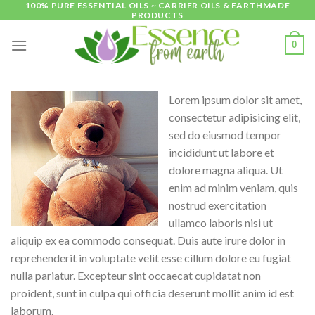
100% PURE ESSENTIAL OILS ~ CARRIER OILS & EARTHMADE
Skip
PRODUCTS
to
content
0
Lorem ipsum dolor sit amet,
consectetur adipisicing elit,
sed do eiusmod tempor
incididunt ut labore et
dolore magna aliqua. Ut
enim ad minim veniam, quis
nostrud exercitation
ullamco laboris nisi ut
aliquip ex ea commodo consequat. Duis aute irure dolor in
reprehenderit in voluptate velit esse cillum dolore eu fugiat
nulla pariatur. Excepteur sint occaecat cupidatat non
proident, sunt in culpa qui officia deserunt mollit anim id est
laborum.