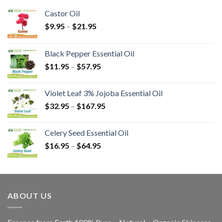
Castor Oil
$
9.95
–
$
21.95
Black Pepper Essential Oil
$
11.95
–
$
57.95
Violet Leaf 3% Jojoba Essential Oil
$
32.95
–
$
167.95
Celery Seed Essential Oil
$
16.95
–
$
64.95
ABOUT US